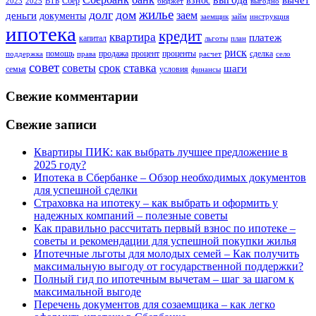
вычет
взнос
Сбер
2023
2025
ВТБ
бюджет
выгодно
жилье
долг
дом
заем
деньги
документы
заемщик
займ
инструкция
ипотека
кредит
квартира
платеж
капитал
льготы
план
риск
помощь
продажа
процент
проценты
сделка
поддержка
права
расчет
село
совет
советы
ставка
срок
шаги
семья
условия
финансы
Свежие комментарии
Свежие записи
Квартиры ПИК: как выбрать лучшее предложение в
2025 году?
Ипотека в Сбербанке – Обзор необходимых документов
для успешной сделки
Страховка на ипотеку – как выбрать и оформить у
надежных компаний – полезные советы
Как правильно рассчитать первый взнос по ипотеке –
советы и рекомендации для успешной покупки жилья
Ипотечные льготы для молодых семей – Как получить
максимальную выгоду от государственной поддержки?
Полный гид по ипотечным вычетам – шаг за шагом к
максимальной выгоде
Перечень документов для созаемщика – как легко