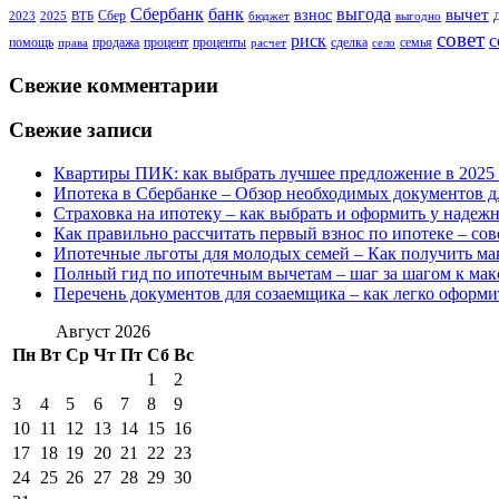
Сбербанк
банк
выгода
вычет
взнос
Сбер
2023
2025
ВТБ
бюджет
выгодно
совет
риск
с
помощь
продажа
процент
проценты
сделка
семья
права
расчет
село
Свежие комментарии
Свежие записи
Квартиры ПИК: как выбрать лучшее предложение в 2025 
Ипотека в Сбербанке – Обзор необходимых документов д
Страховка на ипотеку – как выбрать и оформить у надеж
Как правильно рассчитать первый взнос по ипотеке – со
Ипотечные льготы для молодых семей – Как получить м
Полный гид по ипотечным вычетам – шаг за шагом к ма
Перечень документов для созаемщика – как легко оформи
Август 2026
Пн
Вт
Ср
Чт
Пт
Сб
Вс
1
2
3
4
5
6
7
8
9
10
11
12
13
14
15
16
17
18
19
20
21
22
23
24
25
26
27
28
29
30