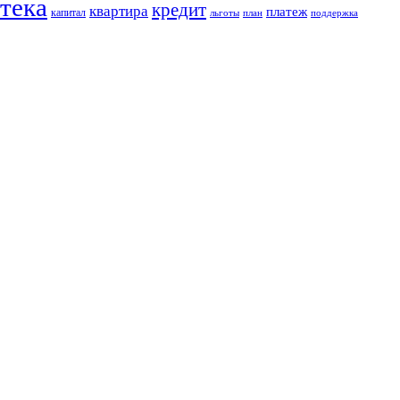
тека
кредит
квартира
платеж
капитал
льготы
план
поддержка