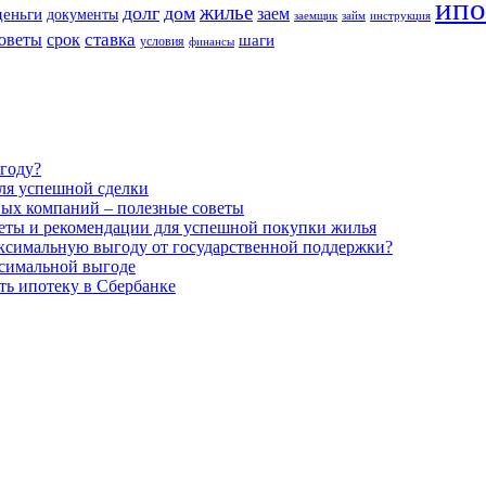
ипо
жилье
долг
дом
заем
деньги
документы
заемщик
займ
инструкция
оветы
ставка
срок
шаги
условия
финансы
году?
ля успешной сделки
ных компаний – полезные советы
веты и рекомендации для успешной покупки жилья
аксимальную выгоду от государственной поддержки?
ксимальной выгоде
ть ипотеку в Сбербанке