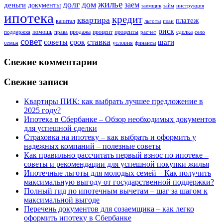
жилье
долг
дом
заем
деньги
документы
заемщик
займ
инструкция
ипотека
кредит
квартира
платеж
капитал
льготы
план
риск
помощь
продажа
процент
проценты
сделка
поддержка
права
расчет
село
совет
советы
ставка
срок
шаги
семья
условия
финансы
Свежие комментарии
Свежие записи
Квартиры ПИК: как выбрать лучшее предложение в
2025 году?
Ипотека в Сбербанке – Обзор необходимых документов
для успешной сделки
Страховка на ипотеку – как выбрать и оформить у
надежных компаний – полезные советы
Как правильно рассчитать первый взнос по ипотеке –
советы и рекомендации для успешной покупки жилья
Ипотечные льготы для молодых семей – Как получить
максимальную выгоду от государственной поддержки?
Полный гид по ипотечным вычетам – шаг за шагом к
максимальной выгоде
Перечень документов для созаемщика – как легко
оформить ипотеку в Сбербанке