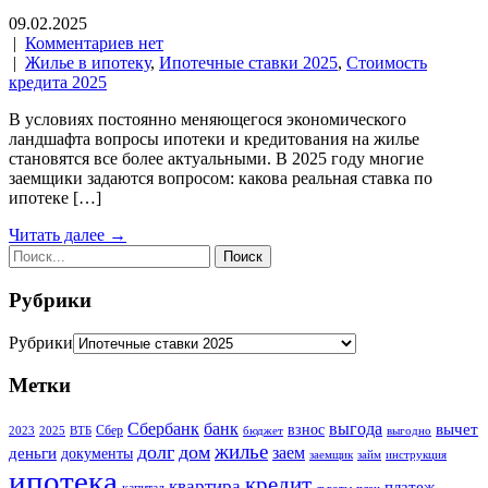
09.02.2025
|
Комментариев нет
|
Жилье в ипотеку
,
Ипотечные ставки 2025
,
Стоимость
кредита 2025
В условиях постоянно меняющегося экономического
ландшафта вопросы ипотеки и кредитования на жилье
становятся все более актуальными. В 2025 году многие
заемщики задаются вопросом: какова реальная ставка по
ипотеке […]
Читать далее →
Рубрики
Рубрики
Метки
Сбербанк
банк
выгода
вычет
взнос
Сбер
2023
2025
ВТБ
бюджет
выгодно
жилье
долг
дом
заем
деньги
документы
заемщик
займ
инструкция
ипотека
кредит
квартира
платеж