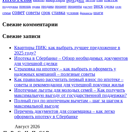
капитал
льготы
план
риск
помощь
продажа
процент
проценты
сделка
поддержка
права
расчет
село
совет
советы
ставка
срок
шаги
семья
условия
финансы
Свежие комментарии
Свежие записи
Квартиры ПИК: как выбрать лучшее предложение в
2025 году?
Ипотека в Сбербанке – Обзор необходимых документов
для успешной сделки
Страховка на ипотеку – как выбрать и оформить у
надежных компаний – полезные советы
Как правильно рассчитать первый взнос по ипотеке –
советы и рекомендации для успешной покупки жилья
Ипотечные льготы для молодых семей – Как получить
максимальную выгоду от государственной поддержки?
Полный гид по ипотечным вычетам – шаг за шагом к
максимальной выгоде
Перечень документов для созаемщика – как легко
оформить ипотеку в Сбербанке
Август 2026