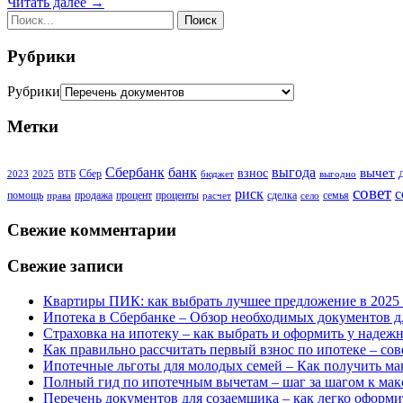
Читать далее →
Рубрики
Рубрики
Метки
Сбербанк
банк
выгода
вычет
взнос
Сбер
2023
2025
ВТБ
бюджет
выгодно
совет
риск
с
помощь
продажа
процент
проценты
сделка
семья
права
расчет
село
Свежие комментарии
Свежие записи
Квартиры ПИК: как выбрать лучшее предложение в 2025 
Ипотека в Сбербанке – Обзор необходимых документов д
Страховка на ипотеку – как выбрать и оформить у надеж
Как правильно рассчитать первый взнос по ипотеке – со
Ипотечные льготы для молодых семей – Как получить м
Полный гид по ипотечным вычетам – шаг за шагом к ма
Перечень документов для созаемщика – как легко оформи