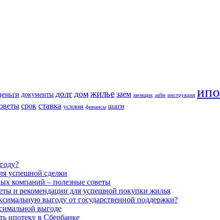
ипо
жилье
долг
дом
заем
деньги
документы
заемщик
займ
инструкция
оветы
ставка
срок
шаги
условия
финансы
году?
ля успешной сделки
ных компаний – полезные советы
веты и рекомендации для успешной покупки жилья
аксимальную выгоду от государственной поддержки?
ксимальной выгоде
ть ипотеку в Сбербанке