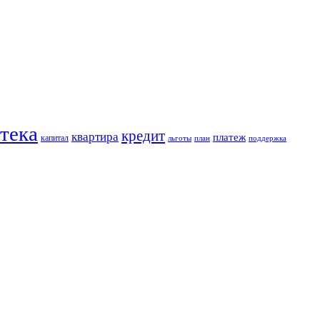
тека
кредит
квартира
платеж
капитал
льготы
план
поддержка