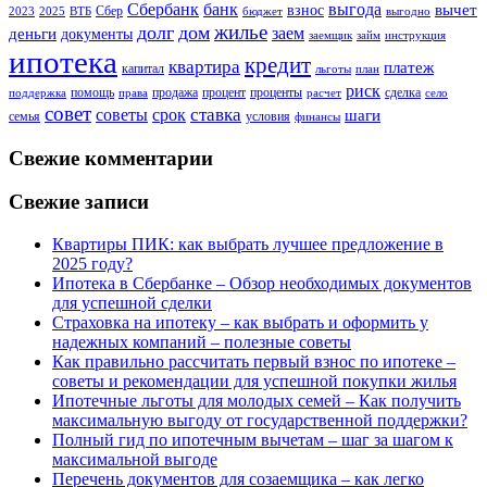
Сбербанк
банк
выгода
вычет
взнос
Сбер
2023
2025
ВТБ
бюджет
выгодно
жилье
долг
дом
заем
деньги
документы
заемщик
займ
инструкция
ипотека
кредит
квартира
платеж
капитал
льготы
план
риск
помощь
продажа
процент
проценты
сделка
поддержка
права
расчет
село
совет
советы
ставка
срок
шаги
семья
условия
финансы
Свежие комментарии
Свежие записи
Квартиры ПИК: как выбрать лучшее предложение в
2025 году?
Ипотека в Сбербанке – Обзор необходимых документов
для успешной сделки
Страховка на ипотеку – как выбрать и оформить у
надежных компаний – полезные советы
Как правильно рассчитать первый взнос по ипотеке –
советы и рекомендации для успешной покупки жилья
Ипотечные льготы для молодых семей – Как получить
максимальную выгоду от государственной поддержки?
Полный гид по ипотечным вычетам – шаг за шагом к
максимальной выгоде
Перечень документов для созаемщика – как легко