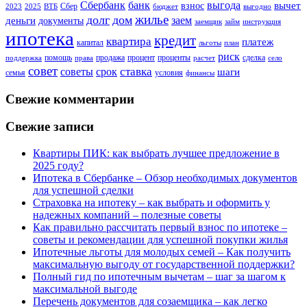
Сбербанк
банк
выгода
вычет
взнос
Сбер
2023
2025
ВТБ
бюджет
выгодно
жилье
долг
дом
заем
деньги
документы
заемщик
займ
инструкция
ипотека
кредит
квартира
платеж
капитал
льготы
план
риск
помощь
продажа
процент
проценты
сделка
поддержка
права
расчет
село
совет
советы
ставка
срок
шаги
семья
условия
финансы
Свежие комментарии
Свежие записи
Квартиры ПИК: как выбрать лучшее предложение в
2025 году?
Ипотека в Сбербанке – Обзор необходимых документов
для успешной сделки
Страховка на ипотеку – как выбрать и оформить у
надежных компаний – полезные советы
Как правильно рассчитать первый взнос по ипотеке –
советы и рекомендации для успешной покупки жилья
Ипотечные льготы для молодых семей – Как получить
максимальную выгоду от государственной поддержки?
Полный гид по ипотечным вычетам – шаг за шагом к
максимальной выгоде
Перечень документов для созаемщика – как легко