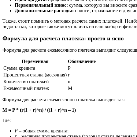
Первоначальный взнос:
сумма, которую вы вносите сра
Дополнительные расходы:
налоги, страхование и други
Также, стоит помнить о методах расчета самих платежей. На
недостатки, которые также могут влиять на ваш выбор и финан
Формула для расчета платежа: просто и ясно
Формула для расчета ежемесячного платежа выглядит следующ
Переменная
Обозначение
Сумма кредита
P
Процентная ставка (месячная)
r
Количество платежей
n
Ежемесячный платеж
M
Формула для расчета ежемесячного платежа выглядит так:
M = P * (r(1 + r)^n) / ((1 + r)^n – 1)
Где:
P
– общая сумма кредита;
r
– месячная процентная ставка (годовая ставка деленная н