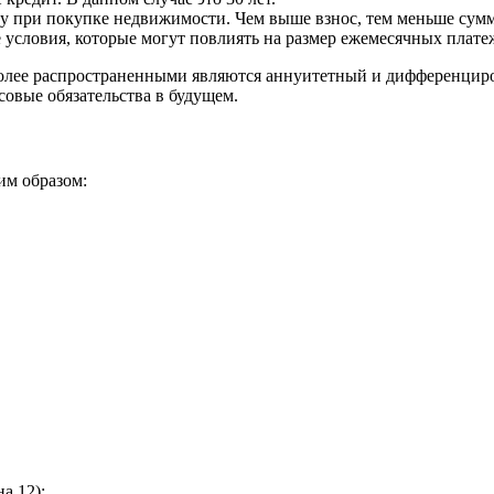
зу при покупке недвижимости. Чем выше взнос, тем меньше сумм
е условия, которые могут повлиять на размер ежемесячных плате
иболее распространенными являются аннуитетный и дифференци
совые обязательства в будущем.
им образом:
а 12);