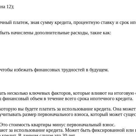
на 12);
ный платеж, зная сумму кредита, процентную ставку и срок ип
 быть начислены дополнительные расходы, такие как:
 чтобы избежать финансовых трудностей в будущем.
ать несколько ключевых факторов, которые влияют на итоговую
ш финансовый объем в течение всего срока ипотечного кредита.
которую вы будете платить за использование кредита. Она може
учитывать размер первоначального взноса, который может сущес
. Это стоимость квартиры минус первоначальный взнос.
ают за использование кредита. Может быть фиксированной или
кредит. В данном случае это 30 лет.