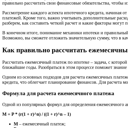
правильно рассчитать свои финансовые обязательства, чтобы 
Рассмотрение каждого аспекта ипотечного кредита, начиная от
платежей. Кроме того, важно учитывать дополнительные расход
разберем, как составить четкий расчет и какие факторы могут
В конечном итоге, понимание механики ипотеки и правильный 
Возможно, вы сможете отложить значительную сумму, что в ка
Как правильно рассчитать ежемесячны
Рассчитать ежемесячный платеж по ипотеке – задача, с котор
ближайшие годы. Разобраться в этом процессе поможет знание
Одним из основных подходов для расчета ежемесячных платеже
кредита, что облегчает планирование финансов. Для расчета 
Формула для расчета ежемесячного платежа
Одной из популярных формул для определения ежемесячного ан
M = P * (r(1 + r)^n) / ((1 + r)^n – 1)
M
– ежемесячный платеж;