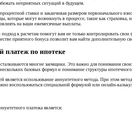
избежать неприятных ситуаций в будущем.
 процентной ставки и заканчивая размером первоначального взн
ы, которые могут возникнуть в процессе, такие как страховка, 
 повлиять на ваши ежемесячные выплаты.
подход к расчетам помогут вам не только контролировать свои 
честве приятного бонуса позволит вам найти дополнительную св
й платеж по ипотеке
ой сталкиваются многие заемщики. Это важно для понимания сво
 нескольких базовых формул и понимание структуры ипотечного
й является использование аннуитетного метода. При этом мето
можно воспользоваться специальной формулой или онлайн-кальку
нуитетного платежа является: