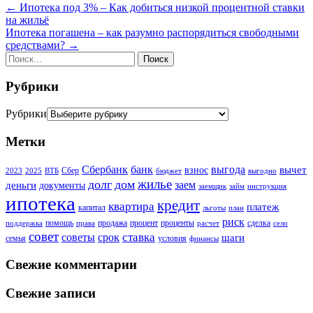
←
Ипотека под 3% – Как добиться низкой процентной ставки
на жильё
Ипотека погашена – как разумно распорядиться свободными
средствами?
→
Рубрики
Рубрики
Метки
Сбербанк
банк
выгода
вычет
взнос
Сбер
2023
2025
ВТБ
бюджет
выгодно
жилье
долг
дом
заем
деньги
документы
заемщик
займ
инструкция
ипотека
кредит
квартира
платеж
капитал
льготы
план
риск
помощь
продажа
процент
проценты
сделка
поддержка
права
расчет
село
совет
советы
ставка
срок
шаги
семья
условия
финансы
Свежие комментарии
Свежие записи