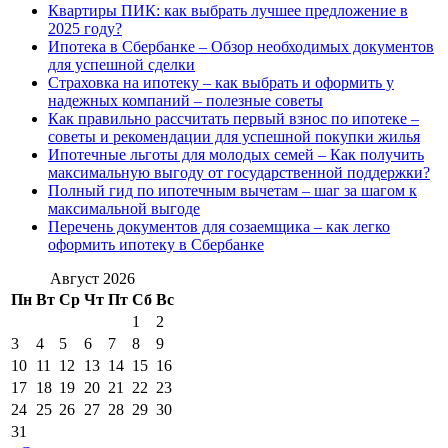
Квартиры ПИК: как выбрать лучшее предложение в
2025 году?
Ипотека в Сбербанке – Обзор необходимых документов
для успешной сделки
Страховка на ипотеку – как выбрать и оформить у
надежных компаний – полезные советы
Как правильно рассчитать первый взнос по ипотеке –
советы и рекомендации для успешной покупки жилья
Ипотечные льготы для молодых семей – Как получить
максимальную выгоду от государственной поддержки?
Полный гид по ипотечным вычетам – шаг за шагом к
максимальной выгоде
Перечень документов для созаемщика – как легко
оформить ипотеку в Сбербанке
Август 2026
Пн
Вт
Ср
Чт
Пт
Сб
Вс
1
2
3
4
5
6
7
8
9
10
11
12
13
14
15
16
17
18
19
20
21
22
23
24
25
26
27
28
29
30
31