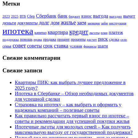
Метки
Сбербанк
банк
выгода
вычет
взнос
Сбер
2023
2025
ВТБ
бюджет
выгодно
жилье
долг
дом
заем
деньги
документы
заемщик
займ
инструкция
ипотека
кредит
квартира
платеж
капитал
льготы
план
риск
помощь
продажа
процент
проценты
сделка
поддержка
права
расчет
село
совет
советы
ставка
срок
шаги
семья
условия
финансы
Свежие комментарии
Свежие записи
Квартиры ПИК: как выбрать лучшее предложение в
2025 году?
Ипотека в Сбербанке – Обзор необходимых документов
для успешной сделки
Страховка на ипотеку – как выбрать и оформить у
надежных компаний – полезные советы
Как правильно рассчитать первый взнос по ипотеке –
советы и рекомендации для успешной покупки жилья
Ипотечные льготы для молодых семей – Как получить
максимальную выгоду от государственной поддержки?
Полный гид по ипотечным вычетам – шаг за шагом к